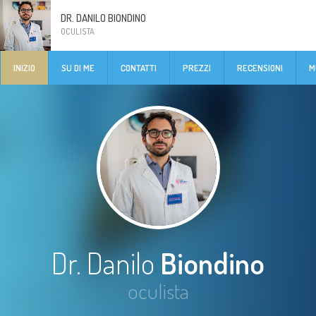
DR. DANILO BIONDINO
OCULISTA
INIZIO
SU DI ME
CONTATTI
PREZZI
RECENSIONI
M
Dr. Danilo
Biondino
oculista