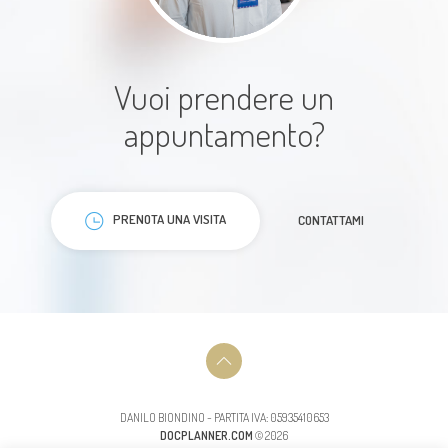
bello(scritto da lui ) Dottore molto
bravo paziente, scrupoloso e
esaustivo!
Vuoi prendere un
appuntamento?
Paziente
PRENOTA UNA VISITA
CONTATTAMI
Dottore preparato, gentile e
disponibile. Dettagliato nelle
spiegazioni
Paziente
DANILO BIONDINO - PARTITA IVA: 05935410653
DOCPLANNER.COM
© 2026