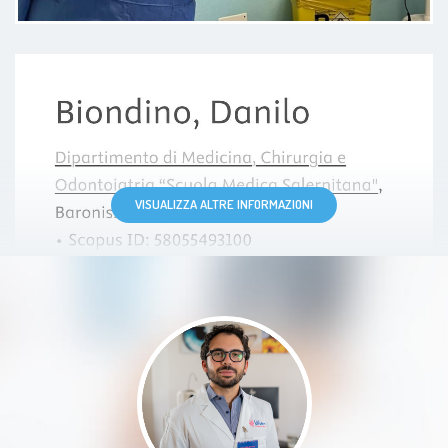
Posso dire di ritenermi molto
soddisfatta è un medico preparato,
attento e scrupoloso che fa'
sentire anche molto a proprio agio.
Lo consiglio vivamente
VISUALIZZA ALTRE INFORMAZIONI
Paziente
Recensione onesta di mio figlio di 7
anni Mio figlio dice che sei molto