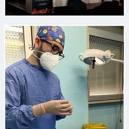
Paziente
Ottima esperienza. Visita
scrupolosa, spiegazioni
dettagliate, gentilezza ed
educazione
Paziente